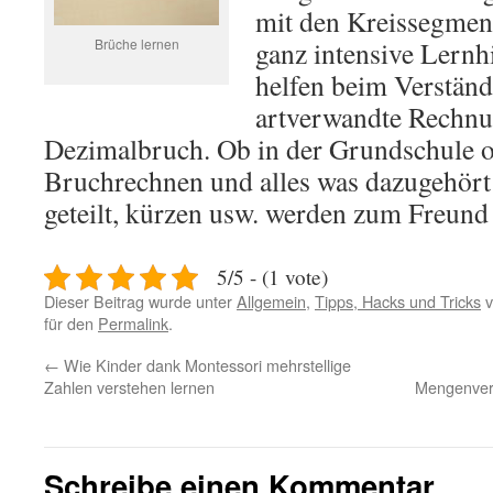
mit den Kreissegment
Brüche lernen
ganz intensive Lern
helfen beim Verständ
artverwandte Rechnu
Dezimalbruch. Ob in der Grundschule o
Bruchrechnen und alles was dazugehört 
geteilt, kürzen usw. werden zum Freund
5/5 - (1 vote)
Dieser Beitrag wurde unter
Allgemein
,
Tipps, Hacks und Tricks
v
für den
Permalink
.
←
Wie Kinder dank Montessori mehrstellige
Zahlen verstehen lernen
Mengenverg
Schreibe einen Kommentar