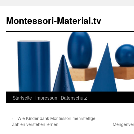
Zum
Inhalt
Montessori-Material.tv
springen
Startseite
Impressum
Datenschutz
←
Wie Kinder dank Montessori mehrstellige
Zahlen verstehen lernen
Mengenverg