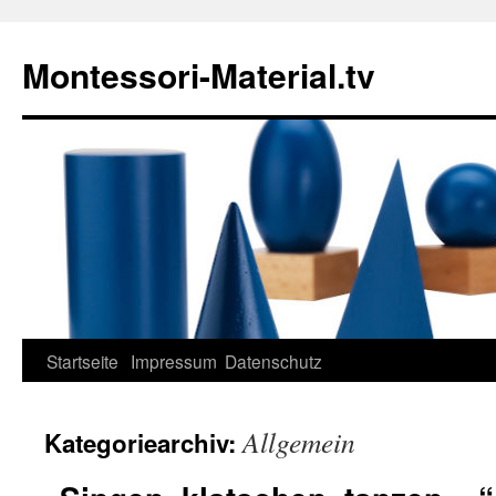
Zum
Inhalt
Montessori-Material.tv
springen
Startseite
Impressum
Datenschutz
Allgemein
Kategoriearchiv: