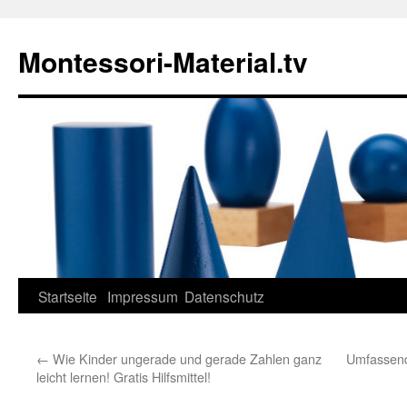
Zum
Inhalt
Montessori-Material.tv
springen
Startseite
Impressum
Datenschutz
←
Wie Kinder ungerade und gerade Zahlen ganz
Umfassend
leicht lernen! Gratis Hilfsmittel!