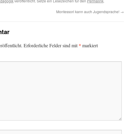
ädagogik
veröffentlicht. Setze ein Lesezeichen für den
Permalink
.
Montessori kann auch Jugendsprache!
→
tar
*
öffentlicht.
Erforderliche Felder sind mit
markiert