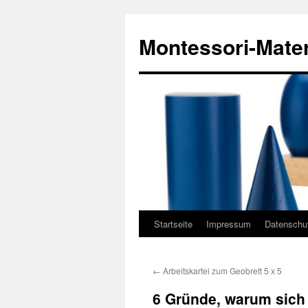
Zum
Inhalt
Montessori-Mater
springen
Startseite
Impressum
Datenschu
←
Arbeitskartei zum Geobrett 5 x 5
6 Gründe, warum sich L