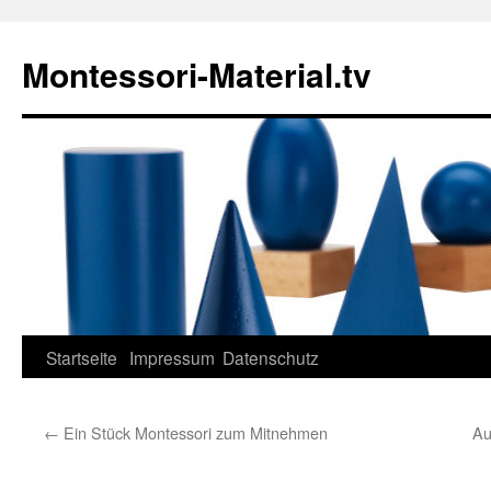
Zum
Inhalt
Montessori-Material.tv
springen
Startseite
Impressum
Datenschutz
←
Ein Stück Montessori zum Mitnehmen
Au