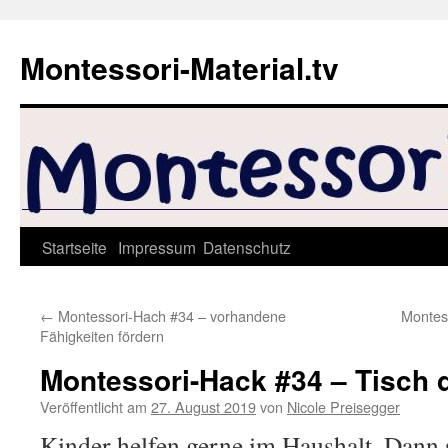
Zum
Inhalt
Montessori-Material.tv
springen
Startseite
Impressum
Datenschutz
←
Montessori-Hach #34 – vorhandene
Montes
Fähigkeiten fördern
Montessori-Hack #34 – Tisch 
Veröffentlicht am
27. August 2019
von
Nicole Preisegger
Kinder helfen gerne im Haushalt. Dann 