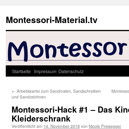
Zum
Inhalt
Montessori-Material.tv
springen
Startseite
Impressum
Datenschutz
←
Arbeitskartei zum Sandmalen, Sandschreiben
Montessor
und Sandzeichnen
Montessori-Hack #1 – Das Kin
Kleiderschrank
Veröffentlicht am
14. November 2018
von
Nicole Preisegger