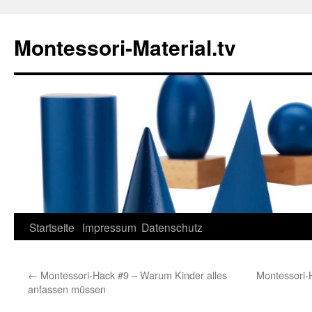
Zum
Inhalt
Montessori-Material.tv
springen
Startseite
Impressum
Datenschutz
←
Montessori-Hack #9 – Warum Kinder alles
Montessori-
anfassen müssen