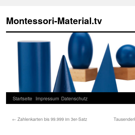
Zum
Inhalt
Montessori-Material.tv
springen
Startseite
Impressum
Datenschutz
←
Zahlenkarten bis 99.999 im 3er-Satz
Tausenderk