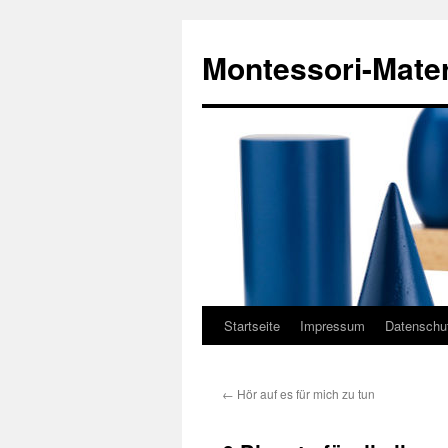
Zum
Inhalt
Montessori-Mater
springen
Startseite
Impressum
Datenschu
←
Hör auf es für mich zu tun