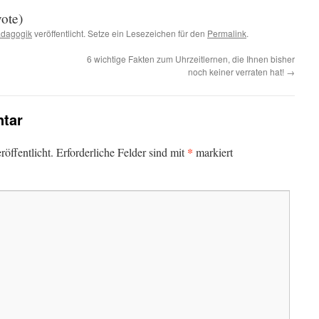
vote)
ädagogik
veröffentlicht. Setze ein Lesezeichen für den
Permalink
.
6 wichtige Fakten zum Uhrzeitlernen, die Ihnen bisher
noch keiner verraten hat!
→
tar
*
öffentlicht.
Erforderliche Felder sind mit
markiert