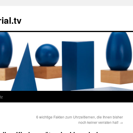
ial.tv
tz
6 wichtige Fakten zum Uhrzeitlernen, die Ihnen bisher
noch keiner verraten hat!
→