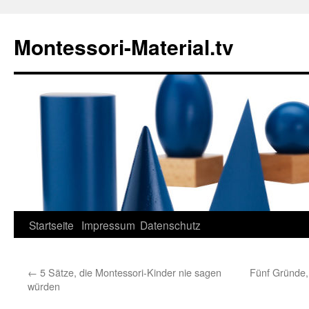
Zum
Inhalt
Montessori-Material.tv
springen
Startseite
Impressum
Datenschutz
←
5 Sätze, die Montessori-Kinder nie sagen
Fünf Gründe, 
würden